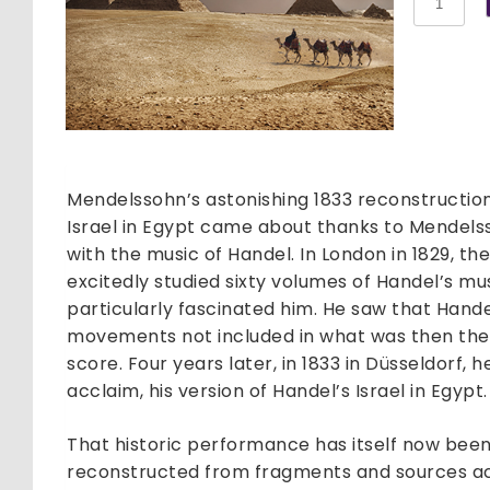
arr.
Mendels
Israel
in
Ägypte
quantit
Mendelssohn’s astonishing 1833 reconstruction
Israel in Egypt came about thanks to Mendelss
with the music of Handel. In London in 1829, 
excitedly studied sixty volumes of Handel’s musi
particularly fascinated him. He saw that Hand
movements not included in what was then the 
score. Four years later, in 1833 in Düsseldorf, 
acclaim, his version of Handel’s Israel in Egypt.
That historic performance has itself now been
reconstructed from fragments and sources acr