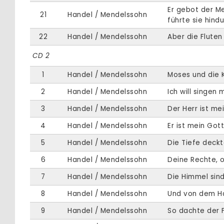
Er gebot der Me
21
Handel / Mendelssohn
führte sie hind
22
Handel / Mendelssohn
Aber die Fluten
CD 2
1
Handel / Mendelssohn
Moses und die K
2
Handel / Mendelssohn
Ich will singen
3
Handel / Mendelssohn
Der Herr ist mei
4
Handel / Mendelssohn
Er ist mein Gott
5
Handel / Mendelssohn
Die Tiefe deckt
6
Handel / Mendelssohn
Deine Rechte, o
7
Handel / Mendelssohn
Die Himmel sind
8
Handel / Mendelssohn
Und von dem H
9
Handel / Mendelssohn
So dachte der 