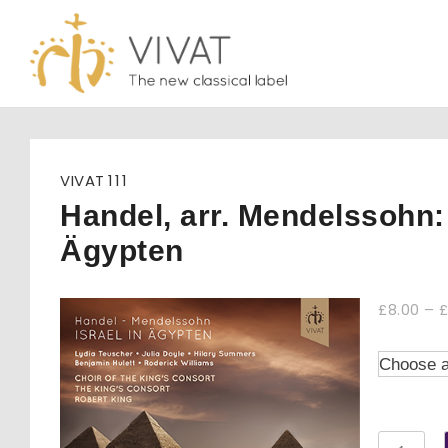
Skip
to
content
VIVAT
111
Handel, arr. Mendelssohn: 
Ägypten
£
8.00
–
Handel,