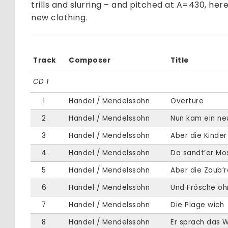
trills and slurring – and pitched at A=430, here
new clothing.
Track
Composer
Title
CD 1
1
Handel / Mendelssohn
Overture
2
Handel / Mendelssohn
Nun kam ein ne
3
Handel / Mendelssohn
Aber die Kinder 
4
Handel / Mendelssohn
Da sandt’er Mo
5
Handel / Mendelssohn
Aber die Zaub’r
6
Handel / Mendelssohn
Und Frösche oh
7
Handel / Mendelssohn
Die Plage wich
8
Handel / Mendelssohn
Er sprach das 